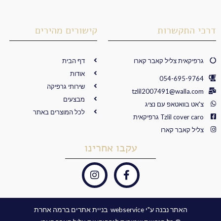
דרכי התקשרות
קישורים מהירים
גרפיקאית צליל קאבר קארו
דף הבית
אודות
054-695-9764
שירותי גרפיקה
tzlil2007491@walla.com
מבצעים
צ'אט בוואטאפ עם נציג
לכל המוצרים באתר
Tzlil cover caro גרפיקאית
צליל קאבר קארו
עקבו אחרינו
I
F
n
a
s
c
t
e
האתר נבנה ע"י webservice ​ בניית אתרים ברמה אחרת
a
b