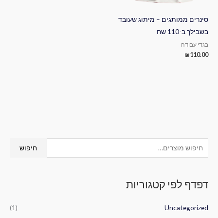
סינרים ממותגים – מיתוג שעובד
בשבילך ב-110 שח
בגדי עבודה
₪
110.00
ח
חיפוש
י
פ
דפדף לפי קטגוריות
ו
ש
(1)
Uncategorized
ע