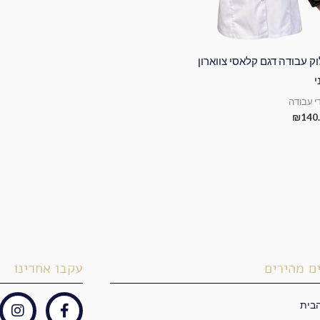
ק עבודה דגם קלאסי צווארון
י
י עבודה
₪
140
ם מהירים
עקבו אחרינו
בית
I
F