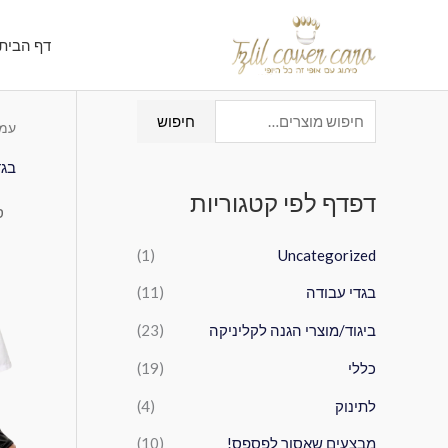
ילוג
תוכן
דף הבית
ח
חיפוש
עמו
י
בגד
פ
דפדף לפי קטגוריות
ו
ש
(1)
Uncategorized
ע
בגדי עבודה
(11)
ב
ו
ביגוד/מוצרי הגנה לקליניקה
(23)
ר
כללי
(19)
:
לתינוק
(4)
מבצעים שאסור לפספס!
(10)