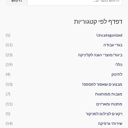
חיפוש
י
פ
דפדף לפי קטגוריות
ו
ש
(1)
Uncategorized
ע
ב
בגדי עבודה
(11)
ו
ביגוד/מוצרי הגנה לקליניקה
(23)
ר
כללי
(19)
:
לתינוק
(4)
מבצעים שאסור לפספס!
(10)
מגבות ממותגות
(7)
מתנות ומארזים
(11)
רקעים לצילום למניקור
(5)
שירותי גרפיקה
(14)