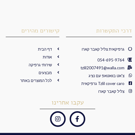
דרכי התקשרות
קישורים מהירים
גרפיקאית צליל קאבר קארו
דף הבית
אודות
054-695-9764
שירותי גרפיקה
tzlil2007491@walla.com
מבצעים
צ'אט בוואטאפ עם נציג
לכל המוצרים באתר
Tzlil cover caro גרפיקאית
צליל קאבר קארו
עקבו אחרינו
I
F
n
a
s
c