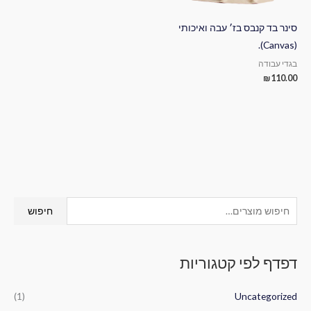
סינר בד קנבס בז׳ עבה ואיכותי
(Canvas).
בגדי עבודה
₪
110.00
ח
חיפוש
י
פ
דפדף לפי קטגוריות
ו
ש
(1)
Uncategorized
ע