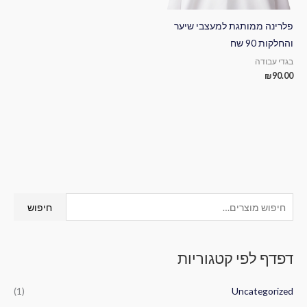
פלרינה ממותגת למעצבי שיער
והחלקות 90 שח
בגדי עבודה
₪
90.00
ח
חיפוש
י
פ
דפדף לפי קטגוריות
ו
ש
(1)
Uncategorized
ע