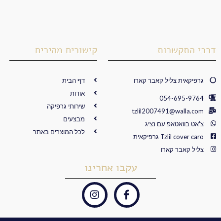
דרכי התקשרות
קישורים מהירים
גרפיקאית צליל קאבר קארו
דף הבית
אודות
054-695-9764
שירותי גרפיקה
tzlil2007491@walla.com
מבצעים
צ'אט בוואטאפ עם נציג
לכל המוצרים באתר
Tzlil cover caro גרפיקאית
צליל קאבר קארו
עקבו אחרינו
I
F
n
a
s
c