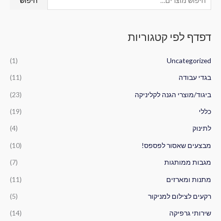
חיפוש
י
פ
דפדף לפי קטגוריות
ו
ש
(1)
Uncategorized
ע
ב
בגדי עבודה
(11)
ו
ביגוד/מוצרי הגנה לקליניקה
(23)
ר
כללי
(19)
:
לתינוק
(4)
מבצעים שאסור לפספס!
(10)
מגבות ממותגות
(7)
מתנות ומארזים
(11)
רקעים לצילום למניקור
(5)
שירותי גרפיקה
(14)