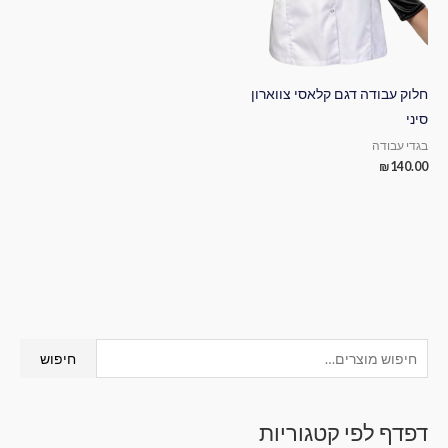
חלוק עבודה דגם קלאסי צווארון
סיני
בגדי עבודה
₪
140.00
ח
חיפוש
י
פ
דפדף לפי קטגוריות
ו