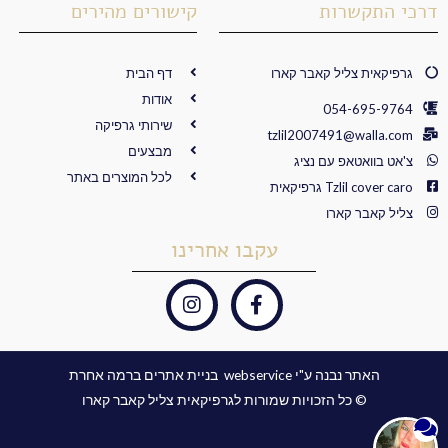
דרכי התקשרות
קישורים מהירים
גרפיקאית צליל קאבר קארו
דף הבית
אודות
054-695-9764
שירותי גרפיקה
tzlil2007491@walla.com
מבצעים
צ'אט בוואטאפ עם נציג
לכל המוצרים באתר
Tzlil cover caro גרפיקאית
צליל קאבר קארו
עקבו אחרינו
I
F
n
a
s
c
t
e
האתר נבנה ע"י webservice ​ בניית אתרים ברמה אחרת
a
b
© כל הזכויות שמורות לגרפיקאית צליל קאבר קארו
g
o
r
o