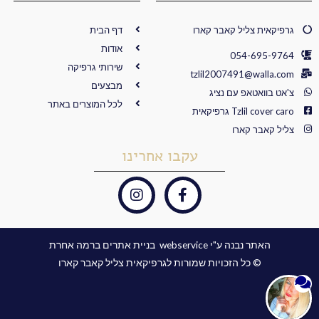
גרפיקאית צליל קאבר קארו
דף הבית
אודות
054-695-9764
שירותי גרפיקה
tzlil2007491@walla.com
מבצעים
צ'אט בוואטאפ עם נציג
לכל המוצרים באתר
Tzlil cover caro גרפיקאית
צליל קאבר קארו
עקבו אחרינו
I
F
n
a
s
c
t
e
האתר נבנה ע"י webservice ​ בניית אתרים ברמה אחרת
a
b
© כל הזכויות שמורות לגרפיקאית צליל קאבר קארו
g
o
r
o
a
k
m
-