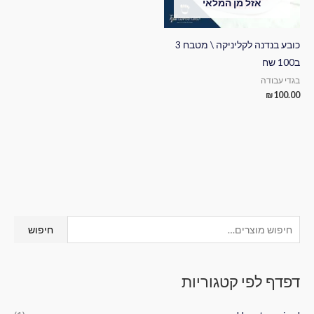
אזל מן המלאי
כובע בנדנה לקליניקה \ מטבח 3
ב100 שח
בגדי עבודה
₪
100.00
ח
חיפוש
י
פ
דפדף לפי קטגוריות
ו
ש