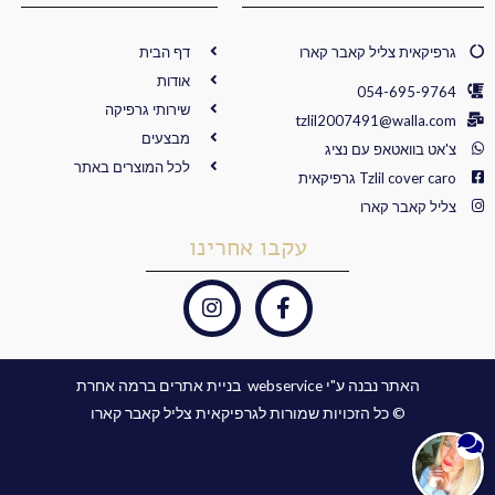
גרפיקאית צליל קאבר קארו
דף הבית
אודות
054-695-9764
שירותי גרפיקה
tzlil2007491@walla.com
מבצעים
צ'אט בוואטאפ עם נציג
לכל המוצרים באתר
Tzlil cover caro גרפיקאית
צליל קאבר קארו
עקבו אחרינו
I
F
n
a
s
c
t
e
האתר נבנה ע"י webservice ​ בניית אתרים ברמה אחרת
a
b
© כל הזכויות שמורות לגרפיקאית צליל קאבר קארו
g
o
r
o
a
k
m
-