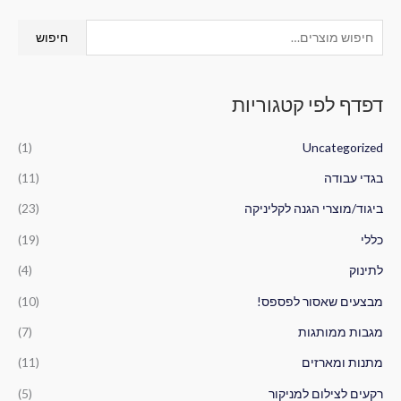
ח
מ
מ
חיפוש
י
ח
ח
פ
י
י
דפדף לפי קטגוריות
ו
ר
ר
ש
מ
מ
(1)
Uncategorized
ע
י
ק
ב
בגדי עבודה
(11)
נ
ס
ו
י
י
ביגוד/מוצרי הגנה לקליניקה
(23)
ר
מ
מ
כללי
(19)
:
ל
ל
לתינוק
(4)
י
י
מבצעים שאסור לפספס!
(10)
מגבות ממותגות
(7)
מתנות ומארזים
(11)
רקעים לצילום למניקור
(5)