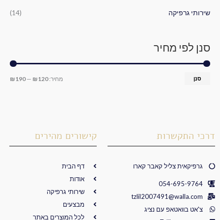
שירותי גרפיקה
(14)
סנן לפי מחיר
סנן
מחיר:
₪120
—
₪190
דרכי התקשרות
קישורים מהירים
גרפיקאית צליל קאבר קארו
דף הבית
אודות
054-695-9764
שירותי גרפיקה
tzlil2007491@walla.com
מבצעים
צ'אט בוואטאפ עם נציג
לכל המוצרים באתר