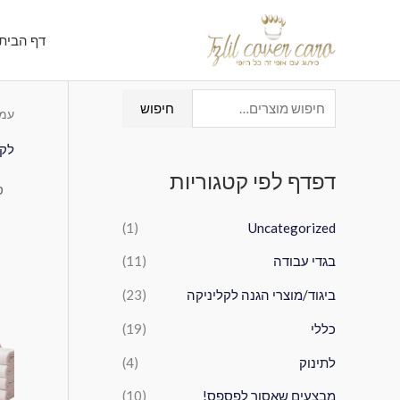
ילוג
תוכן
דף הבית
ח
חיפוש
עמו
י
לקו
פ
דפדף לפי קטגוריות
ו
ש
(1)
Uncategorized
ע
בגדי עבודה
(11)
ב
ו
ביגוד/מוצרי הגנה לקליניקה
(23)
ר
כללי
(19)
:
לתינוק
(4)
מבצעים שאסור לפספס!
(10)