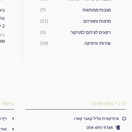
מגבות ממותגות
(7)
כיס
נוח
מתנות ומארזים
(11)
2 יחידות ב-180 שח
רקעים לצילום למניקור
(5)
ביג
.00
שירותי גרפיקה
(14)
דרכי התקשרות
קישורי
גרפיקאית צליל קאבר קארו
דף ה
054-695-9764
אודו