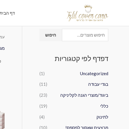
ילוג
תוכן
דף הבית
ח
חיפוש
עמו
י
מגב
פ
דפדף לפי קטגוריות
ו
ש
(1)
Uncategorized
ע
בגדי עבודה
(11)
ב
ו
ביגוד/מוצרי הגנה לקליניקה
(23)
ר
כללי
(19)
:
לתינוק
(4)
מבצעים שאסור לפספס!
(10)