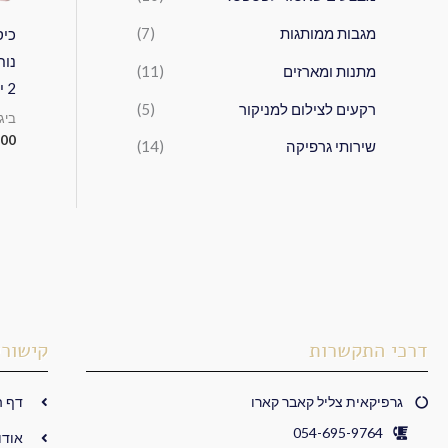
מגבות ממותגות
(7)
כיס
נוח
מתנות ומארזים
(11)
2 יחידות ב-180 שח
רקעים לצילום למניקור
(5)
ביג
.00
שירותי גרפיקה
(14)
דרכי התקשרות
קישורי
גרפיקאית צליל קאבר קארו
דף ה
054-695-9764
אודו