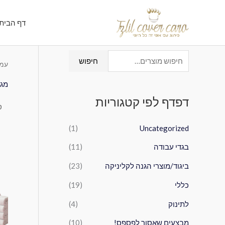
ילוג
תוכן
דף הבית
ח
חיפוש
עמו
י
מגב
פ
דפדף לפי קטגוריות
ו
ש
(1)
Uncategorized
ע
בגדי עבודה
(11)
ב
ו
ביגוד/מוצרי הגנה לקליניקה
(23)
ר
כללי
(19)
:
לתינוק
(4)
מבצעים שאסור לפספס!
(10)