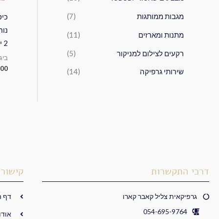
מגבות ממותגות
(7)
כיס
נוח
מתנות ומארזים
(11)
2 יחידות ב-180 שח
רקעים לצילום למניקור
(5)
ביג
.00
שירותי גרפיקה
(14)
דרכי התקשרות
קישורי
גרפיקאית צליל קאבר קארו
דף ה
054-695-9764
אודו