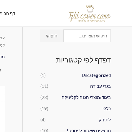
ילוג
תוכן
דף הבית
ח
חיפוש
עמו
י
למד
פ
מדב
דפדף לפי קטגוריות
ו
ש
(1)
Uncategorized
ע
בגדי עבודה
(11)
ב
ו
ביגוד/מוצרי הגנה לקליניקה
(23)
ר
כללי
(19)
:
לתינוק
(4)
מבצעים שאסור לפספס!
(10)