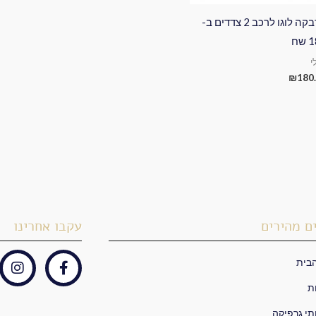
מדבקה לוגו לרכב 2 צדדים ב-
שח
י
₪
180
ם מהירים
עקבו אחרינו
בית
I
F
n
a
ת
s
c
t
e
תי גרפיקה