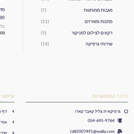
מגבות ממותגות
(7)
180 
מתנות ומארזים
(11)
כלל
רקעים לצילום למניקור
(5)
.00
שירותי גרפיקה
(14)
דרכי התקשרות
קישורי
גרפיקאית צליל קאבר קארו
דף ה
054-695-9764
אודו
tzlil2007491@walla.com
שירו