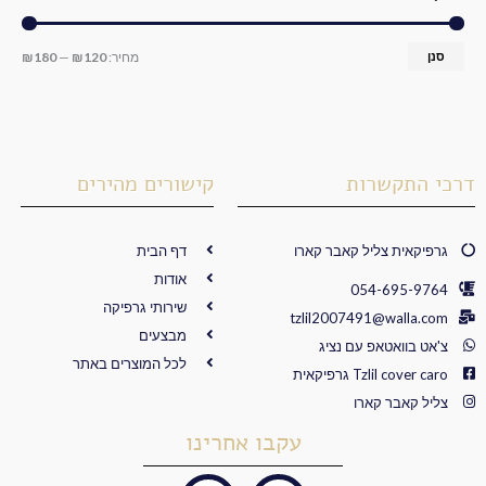
סנן
מחיר:
₪120
—
₪180
דרכי התקשרות
קישורים מהירים
גרפיקאית צליל קאבר קארו
דף הבית
אודות
054-695-9764
שירותי גרפיקה
tzlil2007491@walla.com
מבצעים
צ'אט בוואטאפ עם נציג
לכל המוצרים באתר
Tzlil cover caro גרפיקאית
צליל קאבר קארו
עקבו אחרינו