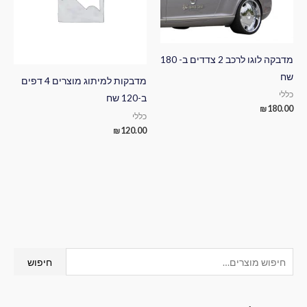
מדבקה לוגו לרכב 2 צדדים ב- 180
שח
מדבקות למיתוג מוצרים 4 דפים
כללי
ב-120 שח
₪
180.00
כללי
₪
120.00
ח
מ
מ
חיפוש
י
ח
ח
פ
י
י