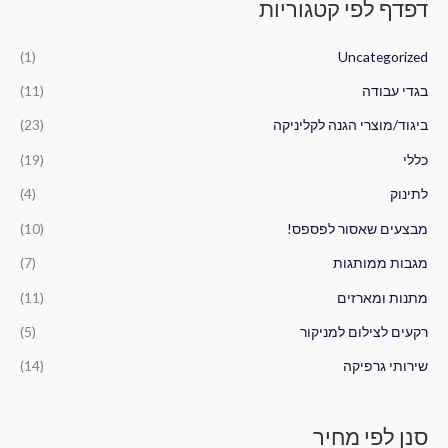
דפדף לפי קטגוריות
ו
ר
ר
ש
מ
מ
(1)
Uncategorized
ע
י
ק
ב
בגדי עבודה
(11)
נ
ס
ו
י
י
ביגוד/מוצרי הגנה לקליניקה
(23)
ר
מ
מ
כללי
(19)
:
ל
ל
לתינוק
(4)
י
י
מבצעים שאסור לפספס!
(10)
מגבות ממותגות
(7)
מתנות ומארזים
(11)
רקעים לצילום למניקור
(5)
שירותי גרפיקה
(14)
סנן לפי מחיר