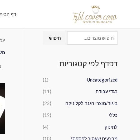
ילוג
תוכן
דף הבית
ח
חיפוש
עמו
י
משט
פ
דפדף לפי קטגוריות
ו
ש
(1)
Uncategorized
ע
בגדי עבודה
(11)
ב
ו
ביגוד/מוצרי הגנה לקליניקה
(23)
ר
כללי
(19)
:
לתינוק
(4)
מבצעים שאסור לפספס!
(10)