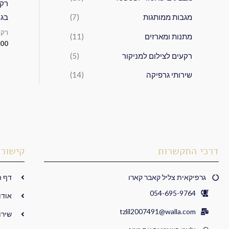
מגבות ממותגות
(7)
בגודל 
רקע
מתנות ומארזים
(11)
.00
רקעים לצילום למניקור
(5)
שירותי גרפיקה
(14)
דרכי התקשרות
קישורי
גרפיקאית צליל קאבר קארו
דף ה
054-695-9764
אודו
tzlil2007491@walla.com
שירו