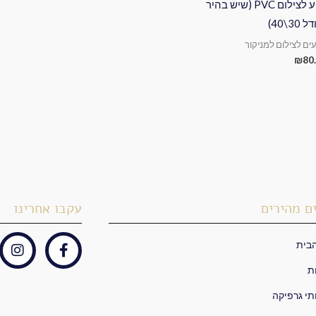
רקע לצילום PVC (שיש בהיר
30\40)
ים לצילום למניקור
₪
80
ם מהירים
עקבו אחרינו
בית
I
F
n
a
ת
s
c
t
e
תי גרפיקה
a
b