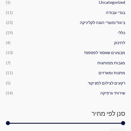
(1)
Uncategorized
ע
י
ק
ב
בגדי עבודה
(11)
נ
ס
ו
י
י
ביגוד/מוצרי הגנה לקליניקה
(23)
ר
מ
מ
כללי
(19)
:
ל
ל
לתינוק
(4)
י
י
מבצעים שאסור לפספס!
(10)
מגבות ממותגות
(7)
מתנות ומארזים
(11)
רקעים לצילום למניקור
(5)
שירותי גרפיקה
(14)
סנן לפי מחיר