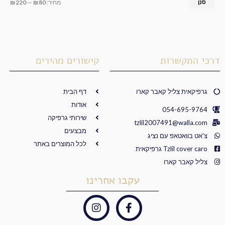
סנן
מחיר:
₪80
—
₪220
דרכי התקשרות
קישורים מהירים
גרפיקאית צליל קאבר קארו
דף הבית
אודות
054-695-9764
שירותי גרפיקה
tzlil2007491@walla.com
מבצעים
צ'אט בוואטאפ עם נציג
לכל המוצרים באתר
Tzlil cover caro גרפיקאית
צליל קאבר קארו
עקבו אחרינו
I
F
n
a