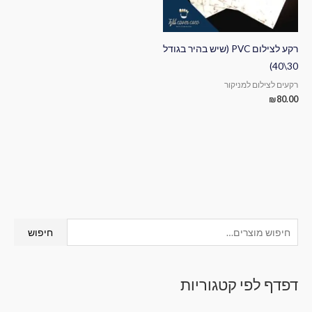
רקע לצילום PVC (שיש בהיר בגודל
30\40)
רקעים לצילום למניקור
₪
80.00
ח
מ
מ
חיפוש
י
ח
ח
פ
י
י
דפדף לפי קטגוריות
ו
ר
ר
ש
מ
מ