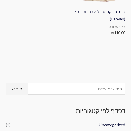
סינר בד קנבס בז׳ עבה ואיכותי
(Canvas).
בגדי עבודה
₪
110.00
ח
חיפוש
י
פ
דפדף לפי קטגוריות
ו
ש
(1)
Uncategorized
ע