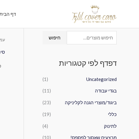
ילוג
תוכן
דף הבית
ח
חיפוש
עמו
י
סינ
פ
דפדף לפי קטגוריות
ו
ש
(1)
Uncategorized
ע
בגדי עבודה
(11)
ב
ו
ביגוד/מוצרי הגנה לקליניקה
(23)
ר
כללי
(19)
:
לתינוק
(4)
מבצעים שאסור לפספס!
(10)