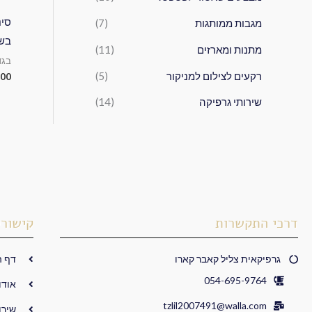
סינ
מגבות ממותגות
(7)
בשבי
מתנות ומארזים
(11)
בגד
רקעים לצילום למניקור
(5)
.00
שירותי גרפיקה
(14)
דרכי התקשרות
קישורי
גרפיקאית צליל קאבר קארו
דף ה
054-695-9764
אודו
tzlil2007491@walla.com
שירו