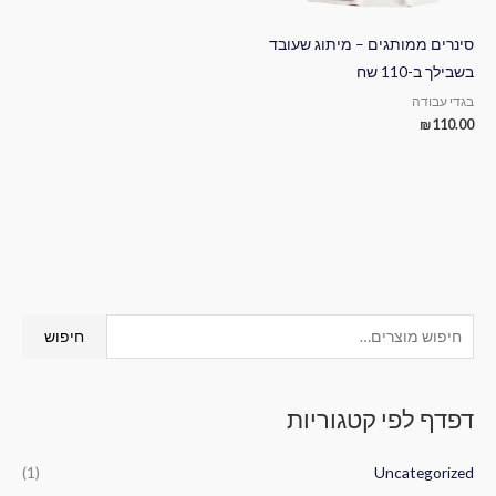
סינרים ממותגים – מיתוג שעובד
בשבילך ב-110 שח
בגדי עבודה
₪
110.00
ח
חיפוש
י
פ
דפדף לפי קטגוריות
ו
ש
(1)
Uncategorized
ע