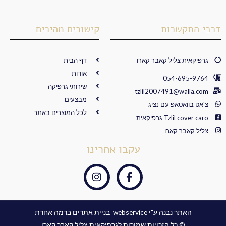
דרכי התקשרות
קישורים מהירים
גרפיקאית צליל קאבר קארו
דף הבית
אודות
054-695-9764
שירותי גרפיקה
tzlil2007491@walla.com
מבצעים
צ'אט בוואטאפ עם נציג
לכל המוצרים באתר
Tzlil cover caro גרפיקאית
צליל קאבר קארו
עקבו אחרינו
I
F
n
a
s
c
t
e
האתר נבנה ע"י webservice ​ בניית אתרים ברמה אחרת
a
b
© כל הזכויות שמורות לגרפיקאית צליל קאבר קארו