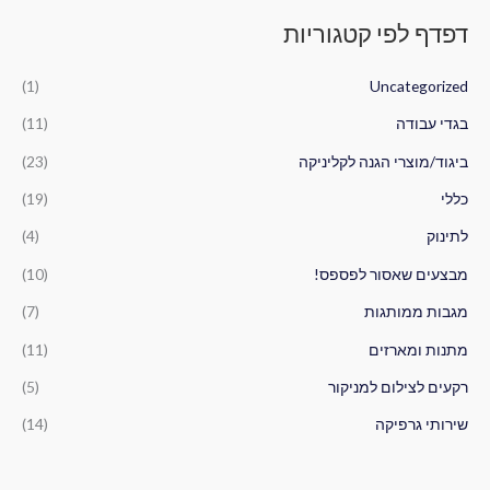
פ
דפדף לפי קטגוריות
ו
ש
(1)
Uncategorized
ע
ב
בגדי עבודה
(11)
ו
ביגוד/מוצרי הגנה לקליניקה
(23)
ר
כללי
(19)
:
לתינוק
(4)
מבצעים שאסור לפספס!
(10)
מגבות ממותגות
(7)
מתנות ומארזים
(11)
רקעים לצילום למניקור
(5)
שירותי גרפיקה
(14)