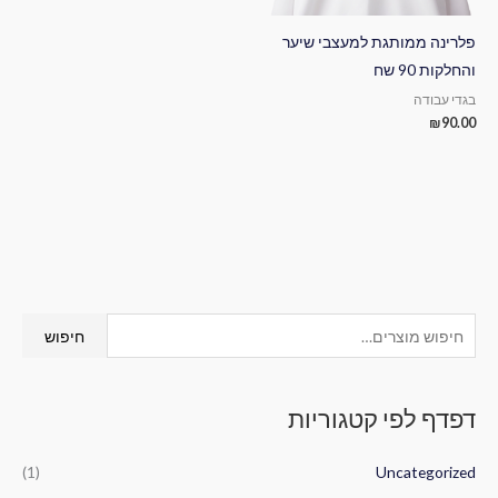
פלרינה ממותגת למעצבי שיער
והחלקות 90 שח
בגדי עבודה
₪
90.00
ח
חיפוש
י
פ
דפדף לפי קטגוריות
ו
ש
(1)
Uncategorized
ע