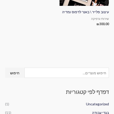
עיצוב פלייר \ באנר לדפוס ומדיה
שירותי גרפיקה
₪
300.00
ח
חיפוש
י
פ
דפדף לפי קטגוריות
ו
ש
(1)
Uncategorized
ע
ב
בגדי עבודה
(11)