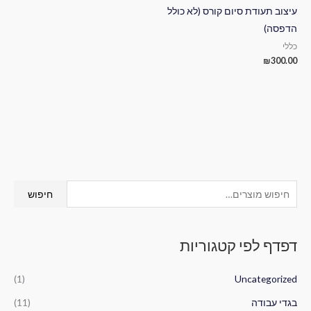
עיצוב תעודת סיום קורס (לא כולל
הדפסה)
כללי
₪
300.00
ח
חיפוש
י
פ
דפדף לפי קטגוריות
ו
ש
(1)
Uncategorized
ע
ב
בגדי עבודה
(11)