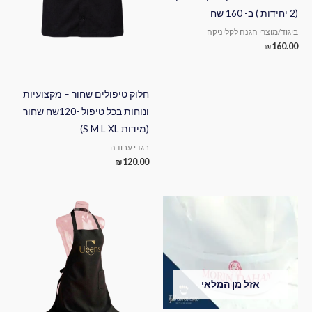
(2 יחידות ) ב- 160 שח
ביגוד/מוצרי הגנה לקליניקה
₪
160.00
חלוק טיפולים שחור – מקצועיות
ונוחות בכל טיפול -120שח שחור
(מידות S M L XL)
בגדי עבודה
₪
120.00
אזל מן המלאי