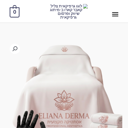
ילוג
תפריט
תוכן
0
ראשי
כמות
של
כיסוי
טיפולים
מיקרופייבר
–
נוחות
ללקוחה,
מקצועיות
לעסק
2
יחידות