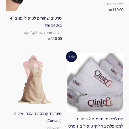
בגדי עבודה
₪
110.00
סרטים שחורים לטיפולי פנים (4
ב-140 שח)
ביגוד/מוצרי הגנה לקליניקה
₪
140.00
המחיר
המחיר
Sale!
המקורי
הנוכחי
היה:
הוא:
₪380.00.
₪405.00.
סינר בד קנבס בז׳ עבה ואיכותי
סט לצילומי תדמית 2 כיסויים
(Canvas).
למטופלת 2 חלוקי טיפולים 1 סרט
בגדי עבודה