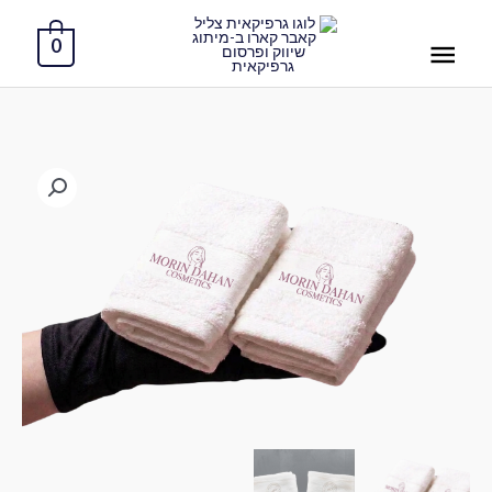
ילוג
תפריט
תוכן
0
ראשי
כמות
של
מגבות
פדיקור
(לרגלית
פדיקור)
3
יחידות
ב-140
שח