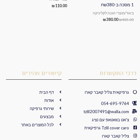
1 מסכה ב-380שח
₪
110.00
ביגוד/מוצרי הגנה לקליניקה
₪
380.00
₪
405.00
דרכי התקשרות
קישורים מהירים
גרפיקאית צליל קאבר קארו
דף הבית
אודות
054-695-9764
שירותי גרפיקה
tzlil2007491@walla.com
מבצעים
צ'אט בוואטאפ עם נציג
לכל המוצרים באתר
Tzlil cover caro גרפיקאית
צליל קאבר קארו