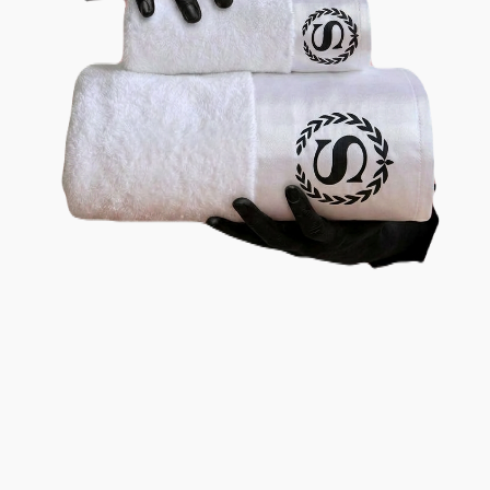
יחידות
ב-190
שח)