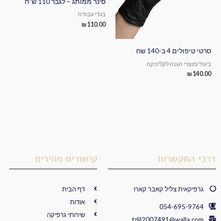
סינר ממותג – לגבר 110 ש”ח
בגדי עבודה
₪
110.00
סרטי טיפולים 4 ב-140 שח
ביגוד/מוצרי הגנה לקליניקה
₪
140.00
דרכי התקשרות
קישורים מהירים
גרפיקאית צליל קאבר קארו
דף הבית
אודות
054-695-9764
שירותי גרפיקה
tzlil2007491@walla.com