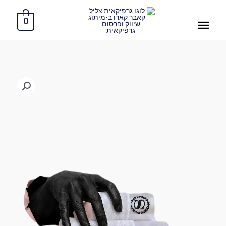
ילוג
תפריט
תוכן
0
ראשי
כמות
של
מגבות
גוף
מבד
כותנה
–
נוחות
ואיכות
בכל
טיפול
(2