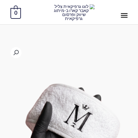
ילוג
תפריט
תוכן
0
ראשי
כמות
של
סרטי
טיפולים
4
ב-140
שח