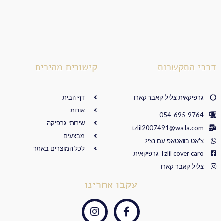
דרכי התקשרות
קישורים מהירים
גרפיקאית צליל קאבר קארו
דף הבית
אודות
054-695-9764
שירותי גרפיקה
tzlil2007491@walla.com
מבצעים
צ'אט בוואטאפ עם נציג
לכל המוצרים באתר
Tzlil cover caro גרפיקאית
צליל קאבר קארו
עקבו אחרינו
I
F