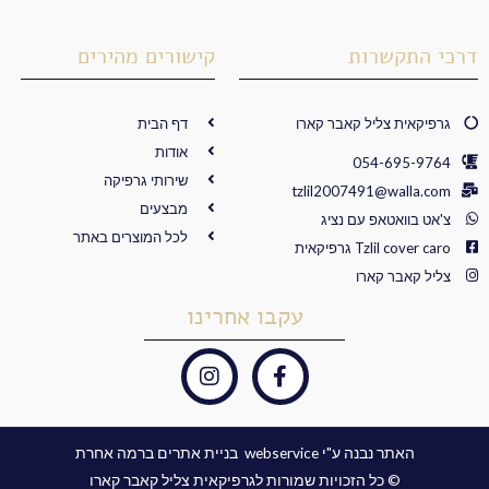
דרכי התקשרות
קישורים מהירים
גרפיקאית צליל קאבר קארו
דף הבית
אודות
054-695-9764
שירותי גרפיקה
tzlil2007491@walla.com
מבצעים
צ'אט בוואטאפ עם נציג
לכל המוצרים באתר
Tzlil cover caro גרפיקאית
צליל קאבר קארו
עקבו אחרינו
I
F
n
a
s
c
t
e
האתר נבנה ע"י webservice ​ בניית אתרים ברמה אחרת
a
b
© כל הזכויות שמורות לגרפיקאית צליל קאבר קארו