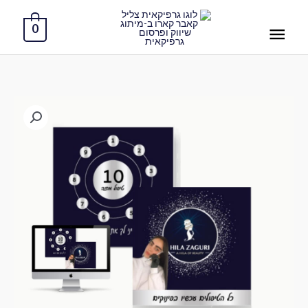
ילוג
תפריט
תוכן
0
ראשי
כמות
של
עיצוב
כרטיסיית
ניקובים
(לא
כולל
הדפסה)