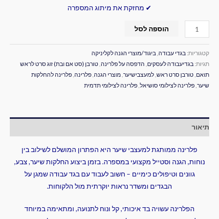
✔ מחזקת את מיתוג המספרה
הוספה לסל
קטגוריות:
בגדי עבודה
,
ביגוד/מוצרי הגנה לקליניקה
תגיות:
בגדיעבודה לעסקים
,
הדפסה על פלרינה
,
טורבן (סט אם ובת) זוג סרט לראש
תואם
,
טורבן סרט ראש
,
למעצבישיער
,
מוצרי הגנה
,
פלרינה
,
פלרינה להחלקות
שיער
,
פלרינה לצילומי סושיאל
,
פלרינה לצילומי תדמית
תיאור
פלרינה ממותגת למעצבי שיער היא הפתרון המושלם לשילוב בין
נוחות, הגנה וסטייל מקצועי במספרה. בזמן ביצוע החלקות שיער, צבע,
גוונים וטיפולים כימיים – חשוב לעבוד עם בגד עבודה שמגן על
הבגדים ומשדר נראות יוקרתית מול הלקוחות.
הפלרינה עשויה בד איכותי, קל ונוח לתנועה, ומתאימה במיוחד