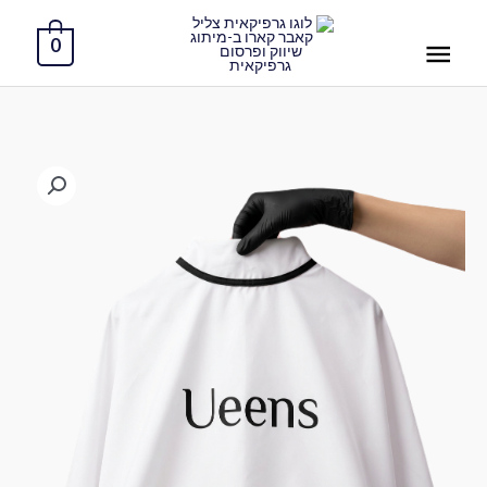
ילוג
תפריט
תוכן
0
ראשי
כמות
של
פלרינה
ממותגת
למעצבי
שיער
והחלקות
90
שח