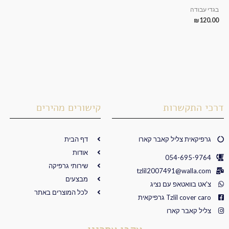
בגדי עבודה
₪
120.00
דרכי התקשרות
קישורים מהירים
גרפיקאית צליל קאבר קארו
דף הבית
אודות
054-695-9764
שירותי גרפיקה
tzlil2007491@walla.com
מבצעים
צ'אט בוואטאפ עם נציג
לכל המוצרים באתר
Tzlil cover caro גרפיקאית
צליל קאבר קארו