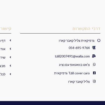
דרכי התקשרות
קישורי
גרפיקאית צליל קאבר קארו
דף ה
054-695-9764
אודו
tzlil2007491@walla.com
שירו
צ'אט בוואטאפ עם נציג
מבצ
Tzlil cover caro גרפיקאית
לכל 
צליל קאבר קארו