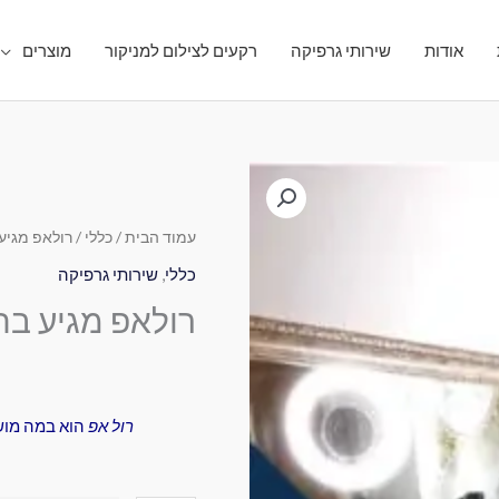
אודות
שירותי גרפיקה
רקעים לצילום למניקור
מוצרים
כמות
של
רולאפ
עמוד הבית
/
כללי
/ רולאפ מגיע
מגיע
כללי
,
שירותי גרפיקה
בתוך
רולאפ מגיע בת
תיק
(רקע
קאבר
לצילום)
רול אפ
הוא במה מוש