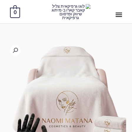
ילוג
תפריט
תוכן
0
ראשי
כמות
של
שמיכת
פליז
מפנקת
לקוסמטיקה
(2
יחידות
)
ב-
160
שח