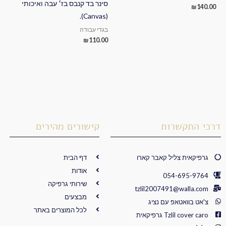
סינר בד קנבס בז׳ עבה ואיכותי
₪
140.00
(Canvas).
בגדי עבודה
₪
110.00
דרכי התקשרות
קישורים מהירים
גרפיקאית צליל קאבר קארו
דף הבית
אודות
054-695-9764
שירותי גרפיקה
tzlil2007491@walla.com
מבצעים
צ'אט בוואטאפ עם נציג
לכל המוצרים באתר
Tzlil cover caro גרפיקאית