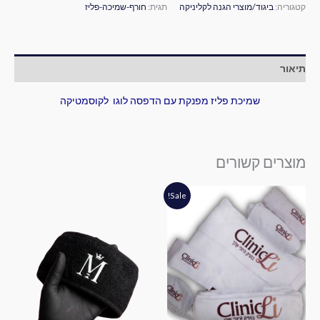
קטגוריה:
ביגוד/מוצרי הגנה לקליניקה
תגית:
חורף-שמיכה-פליז
תיאור
שמיכת פליז מפנקת עם הדפסה לוגו לקוסמטיקה
מוצרים קשורים
המחיר
המחיר
Sale!
המקורי
הנוכחי
היה:
הוא:
₪380.00.
₪405.00.